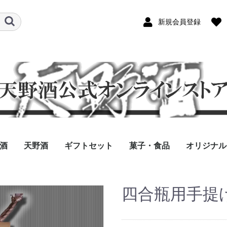
新規会員登録
酒
天野酒
ギフトセット
菓子・食品
オリジナル
セール対象外
オンラインストア限定
吟醸酒
純米酒
本醸造
普通酒
古式造り
リキュール
季節限定酒
特別企画酒
定番ギフトセット
夏の特選ギフトセット
冬の特選ギフトセット
デザート・菓子
酒粕
加工食品
ノンアルコール飲料
四合瓶用手提