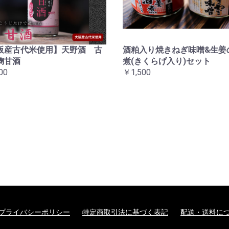
阪産古代米使用】天野酒 古
酒粕入り焼きねぎ味噌&生姜
麹甘酒
煮(きくらげ入り)セット
00
￥1,500
プライバシーポリシー
特定商取引法に基づく表記
配送・送料に