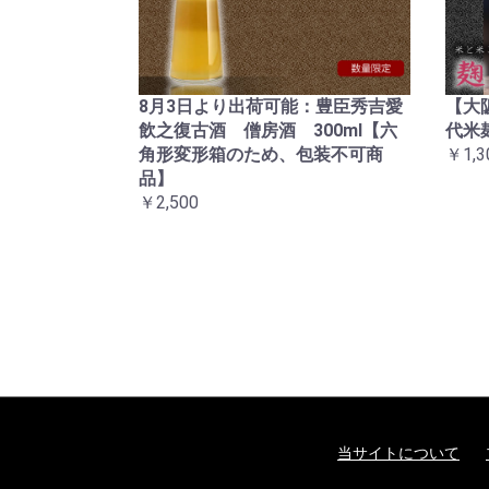
8月3日より出荷可能：豊臣秀吉愛
【大
飲之復古酒 僧房酒 300ml【六
代米
角形変形箱のため、包装不可商
￥1,3
品】
￥2,500
当サイトについて