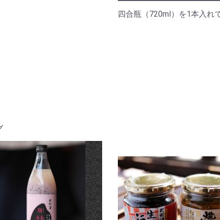
四合瓶（720ml）を1本入
お買い物を続ける
カートへ進む
グ