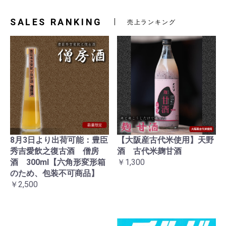
SALES RANKING
売上ランキング
8月3日より出荷可能：豊臣
【大阪産古代米使用】天野
秀吉愛飲之復古酒 僧房
酒 古代米麹甘酒
酒 300ml【六角形変形箱
￥1,300
のため、包装不可商品】
￥2,500